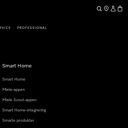
Søk
Finn en forha
Min Kont
Handl
RVICE
PROFESSIONAL
Smart Home
Smart Home
Miele-appen
Miele Scout-appen
Smart Home-integrering
Smarte produkter