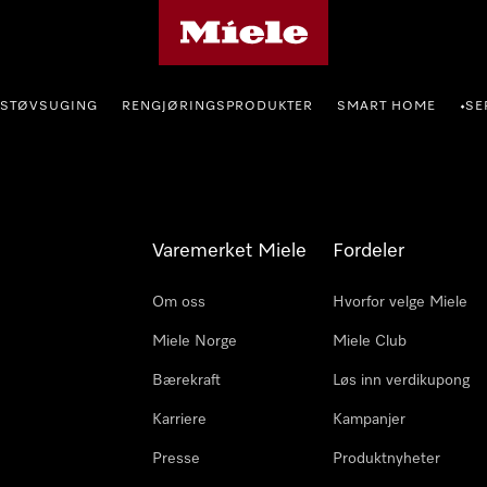
Mieles hjemmeside
STØVSUGING
RENGJØRINGSPRODUKTER
SMART HOME
SE
•
Varemerket Miele
Fordeler
Om oss
Hvorfor velge Miele
Miele Norge
Miele Club
Bærekraft
Løs inn verdikupong
Karriere
Kampanjer
Presse
Produktnyheter