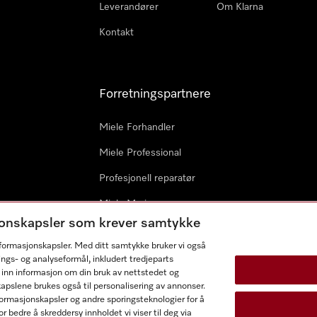
Leverandører
Om Klarna
Kontakt
Forretningspartnere
Miele Forhandler
Miele Professional
Profesjonell reparatør
Miele Marine
sjonskapsler som krever samtykke
Arkitekter & byggherrer
informasjonskapsler. Med ditt samtykke bruker vi også
ings- og analyseformål, inkludert tredjeparts
 inn informasjon om din bruk av nettstedet og
kapslene brukes også til personalisering av annonser.
ormasjonskapsler og andre sporingsteknologier for å
r bedre å skreddersy innholdet vi viser til deg via