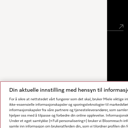
Nyhetsbrev
Din aktuelle innstilling med hensyn til informa
For å sikre at nettstedet vårt fungerer som det skal, bruker Miele viktige 
ikke-essensielle informasjonskapsler og sporingsteknologier til markedsfør
informasjonskapsler fra våre partnere og tjenesteleverandører, som samler
hjelper oss med å tilpasse og forbedre din online opplevelse. Informasjons
Under et eget samtykke («Full personalisering») bruker vi Bloomreach-inf
Svarene genereres av AI. Vår assistent kan hjelpe deg med
samle inn informasjon om brukeratferden din, som vi tilordner profilen din fo