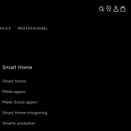
Søk
Finn en forha
Min Kont
Handl
RVICE
PROFESSIONAL
Smart Home
Smart Home
Miele-appen
Miele Scout-appen
Smart Home-integrering
Smarte produkter