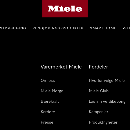
Mieles hjemmeside
STØVSUGING
RENGJØRINGSPRODUKTER
SMART HOME
SE
•
Varemerket Miele
Fordeler
Om oss
Hvorfor velge Miele
Miele Norge
Miele Club
Bærekraft
Løs inn verdikupong
Karriere
Kampanjer
Presse
Produktnyheter