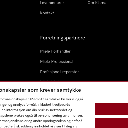
Leverandører
Om Klarna
Kontakt
Forretningspartnere
Miele Forhandler
Miele Professional
Profesjonell reparatør
Miele Marine
sjonskapsler som krever samtykke
Arkitekter & byggherrer
informasjonskapsler. Med ditt samtykke bruker vi også
ings- og analyseformål, inkludert tredjeparts
 inn informasjon om din bruk av nettstedet og
kapslene brukes også til personalisering av annonser.
ormasjonskapsler og andre sporingsteknologier for å
r bedre å skreddersy innholdet vi viser til deg via