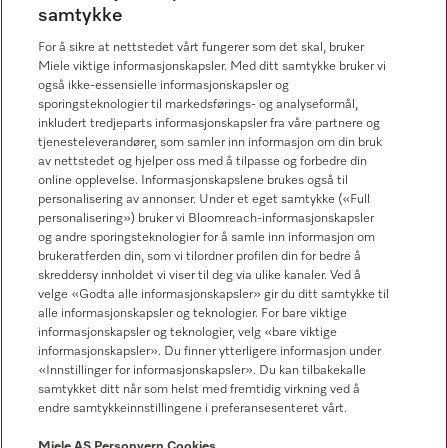
samtykke
67 17 34 40
For å sikre at nettstedet vårt fungerer som det skal, bruker
Forbrukerkontakt
Miele viktige informasjonskapsler. Med ditt samtykke bruker vi
67 17 31 00
også ikke-essensielle informasjonskapsler og
sporingsteknologier til markedsførings- og analyseformål,
inkludert tredjeparts informasjonskapsler fra våre partnere og
tjenesteleverandører, som samler inn informasjon om din bruk
av nettstedet og hjelper oss med å tilpasse og forbedre din
online opplevelse. Informasjonskapslene brukes også til
Forhandlersøk
personalisering av annonser. Under et eget samtykke («Full
personalisering») bruker vi Bloomreach-informasjonskapsler
og andre sporingsteknologier for å samle inn informasjon om
brukeratferden din, som vi tilordner profilen din for bedre å
skreddersy innholdet vi viser til deg via ulike kanaler. Ved å
velge «Godta alle informasjonskapsler» gir du ditt samtykke til
alle informasjonskapsler og teknologier. For bare viktige
informasjonskapsler og teknologier, velg «bare viktige
Følg Miele Professional
informasjonskapsler». Du finner ytterligere informasjon under
«Innstillinger for informasjonskapsler». Du kan tilbakekalle
samtykket ditt når som helst med fremtidig virkning ved å
endre samtykkeinnstillingene i preferansesenteret vårt.
Miele AS
Personvern
Cookies