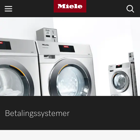
BRANSJER
KNOWLEDGE HUB
PRODUKTER
MIELES NETTBUTIKK
SERVICE & SUPPORT
PRIVATKUNDER
Betalingssystemer
Søk