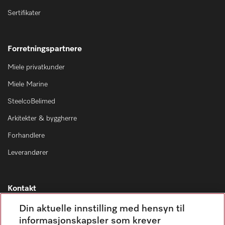
Sertifikater
Forretningspartnere
Miele privatkunder
Miele Marine
SteelcoBelimed
Arkitekter & byggherre
Forhandlere
Leverandører
Kontakt
Kontaktoversikt
Din aktuelle innstilling med hensyn til
informasjonskapsler som krever
Miele Professional Service