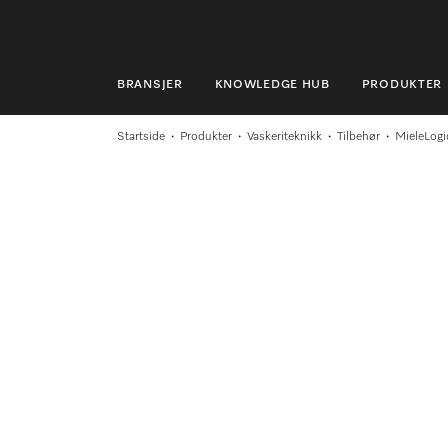
BRANSJER
KNOWLEDGE HUB
PRODUKTER
BRANSJER
Startside
Produkter
Vaskeriteknikk
Tilbehør
MieleLogi
KNOWLEDGE HUB
PRODUKTER
MIELES NETTBUTIKK
SERVICE & SUPPORT
PRIVATKUNDER
Søk