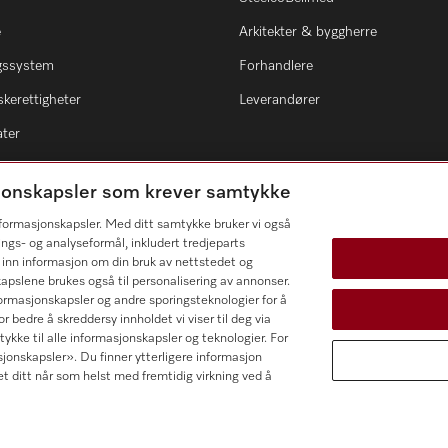
e
Arkitekter & byggherre
ngssystem
Forhandlere
kerettigheter
Leverandører
ater
asjonskapsler som krever samtykke
informasjonskapsler. Med ditt samtykke bruker vi også
ings- og analyseformål, inkludert tredjeparts
 inn informasjon om din bruk av nettstedet og
kapslene brukes også til personalisering av annonser.
ormasjonskapsler og andre sporingsteknologier for å
r bedre å skreddersy innholdet vi viser til deg via
ykke til alle informasjonskapsler og teknologier. For
sjonskapsler». Du finner ytterligere informasjon
et ditt når som helst med fremtidig virkning ved å
 AS
Vilkår og betingelser
Innstillinger for informasjon