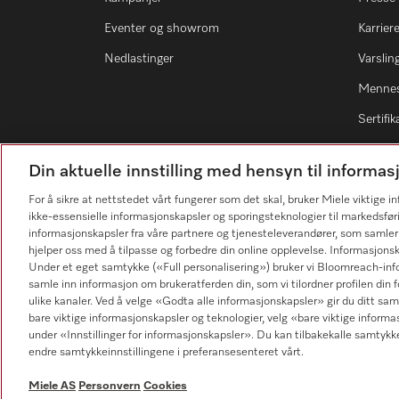
Eventer og showrom
Karrier
Nedlastinger
Varsli
Mennes
Sertifik
Din aktuelle innstilling med hensyn til inform
For å sikre at nettstedet vårt fungerer som det skal, bruker Miele viktige 
ikke-essensielle informasjonskapsler og sporingsteknologier til markedsfør
Forhandlersøk
informasjonskapsler fra våre partnere og tjenesteleverandører, som samler
hjelper oss med å tilpasse og forbedre din online opplevelse. Informasjons
Under et eget samtykke («Full personalisering») bruker vi Bloomreach-inf
samle inn informasjon om brukeratferden din, som vi tilordner profilen din fo
ulike kanaler. Ved å velge «Godta alle informasjonskapsler» gir du ditt samt
bare viktige informasjonskapsler og teknologier, velg «bare viktige informa
under «Innstillinger for informasjonskapsler». Du kan tilbakekalle samtykk
endre samtykkeinnstillingene i preferansesenteret vårt.
Personvern
Vilkår for bruk
Miele
Miele AS
Personvern
Cookies