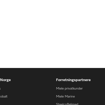
 Norge
Forretningspartnere
s
Miele privatkunder
lobalt
Miele Marine
SteelcoBelimed