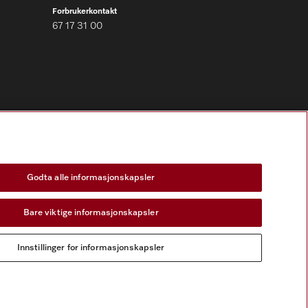
Forbrukerkontakt
67 17 31 00
Følg Miele Professional
Godta alle informasjonskapsler
Bare viktige informasjonskapsler
Innstillinger for informasjonskapsler
skapsler