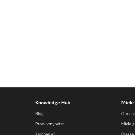
Knowledge Hub
Miele
Blog
Om os
Produktnyheter
Miele g
Kampanjer
Presse