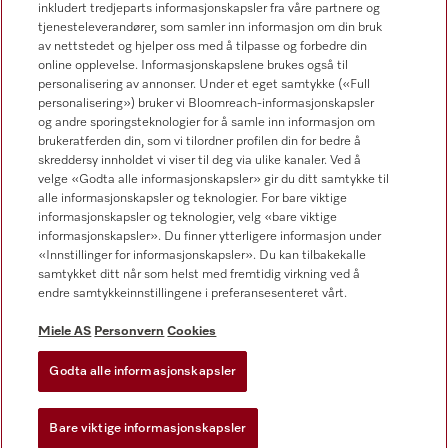
inkludert tredjeparts informasjonskapsler fra våre partnere og
tjenesteleverandører, som samler inn informasjon om din bruk
av nettstedet og hjelper oss med å tilpasse og forbedre din
online opplevelse. Informasjonskapslene brukes også til
Forhandlersøk
personalisering av annonser. Under et eget samtykke («Full
personalisering») bruker vi Bloomreach-informasjonskapsler
og andre sporingsteknologier for å samle inn informasjon om
brukeratferden din, som vi tilordner profilen din for bedre å
skreddersy innholdet vi viser til deg via ulike kanaler. Ved å
velge «Godta alle informasjonskapsler» gir du ditt samtykke til
alle informasjonskapsler og teknologier. For bare viktige
informasjonskapsler og teknologier, velg «bare viktige
Følg Miele Professional
informasjonskapsler». Du finner ytterligere informasjon under
«Innstillinger for informasjonskapsler». Du kan tilbakekalle
samtykket ditt når som helst med fremtidig virkning ved å
endre samtykkeinnstillingene i preferansesenteret vårt.
Miele AS
Personvern
Cookies
Personvern
Vilkår for bruk
Godta alle informasjonskapsler
Miele AS
Bare viktige informasjonskapsler
Vilkår og betingelser