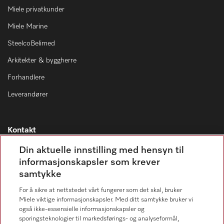
Miele privatkunder
Miele Marine
SteelcoBelimed
Arkitekter & byggherre
Forhandlere
Leverandører
Kontakt
Kontaktoversikt
Din aktuelle innstilling med hensyn til
informasjonskapsler som krever
Miele Professional Service
samtykke
67 17 34 40
For å sikre at nettstedet vårt fungerer som det skal, bruker
Forbrukerkontakt
Miele viktige informasjonskapsler. Med ditt samtykke bruker vi
67 17 31 00
også ikke-essensielle informasjonskapsler og
sporingsteknologier til markedsførings- og analyseformål,