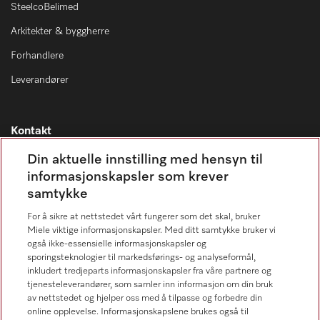
SteelcoBelimed
Arkitekter & byggherre
Forhandlere
Leverandører
Kontakt
Kontaktoversikt
Din aktuelle innstilling med hensyn til
informasjonskapsler som krever
Miele Professional Service
samtykke
67 17 34 40
For å sikre at nettstedet vårt fungerer som det skal, bruker
Forbrukerkontakt
Miele viktige informasjonskapsler. Med ditt samtykke bruker vi
67 17 31 00
også ikke-essensielle informasjonskapsler og
sporingsteknologier til markedsførings- og analyseformål,
inkludert tredjeparts informasjonskapsler fra våre partnere og
tjenesteleverandører, som samler inn informasjon om din bruk
av nettstedet og hjelper oss med å tilpasse og forbedre din
online opplevelse. Informasjonskapslene brukes også til