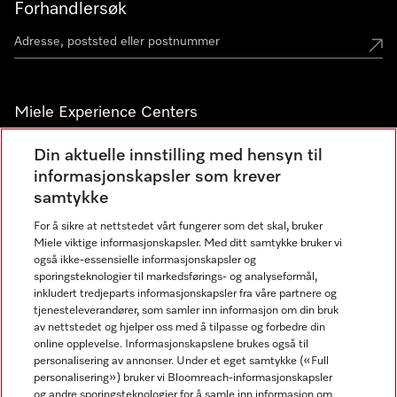
Forhandlersøk
Miele Experience Centers
Miele Experience Center Nesbru
Din aktuelle innstilling med hensyn til
informasjonskapsler som krever
Miele Outlet Nesbru
samtykke
For å sikre at nettstedet vårt fungerer som det skal, bruker
Nyhetsbrev
Miele viktige informasjonskapsler. Med ditt samtykke bruker vi
også ikke-essensielle informasjonskapsler og
sporingsteknologier til markedsførings- og analyseformål,
inkludert tredjeparts informasjonskapsler fra våre partnere og
tjenesteleverandører, som samler inn informasjon om din bruk
av nettstedet og hjelper oss med å tilpasse og forbedre din
online opplevelse. Informasjonskapslene brukes også til
personalisering av annonser. Under et eget samtykke («Full
personalisering») bruker vi Bloomreach-informasjonskapsler
og andre sporingsteknologier for å samle inn informasjon om