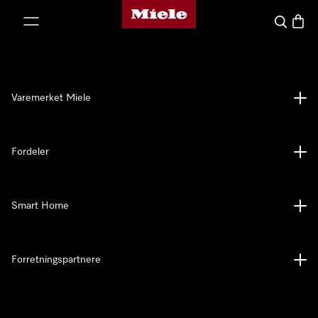
Mieles hjemmeside
 til innhold
Søk
Handl
Varemerket Miele
Fordeler
Smart Home
Forretningspartnere