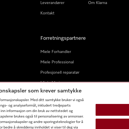
Leverandører
Om Klarna
Kontakt
Forretningspartnere
Miele Forhandler
Miele Professional
Profesjonell reparatør
Miele Marine
sjonskapsler som krever samtykke
Arkitekter & byggherrer
informasjonskapsler. Med ditt samtykke bruker vi også
ings- og analyseformål, inkludert tredjeparts
 inn informasjon om din bruk av nettstedet og
kapslene brukes også til personalisering av annonser.
ormasjonskapsler og andre sporingsteknologier for å
r bedre å skreddersy innholdet vi viser til deg via