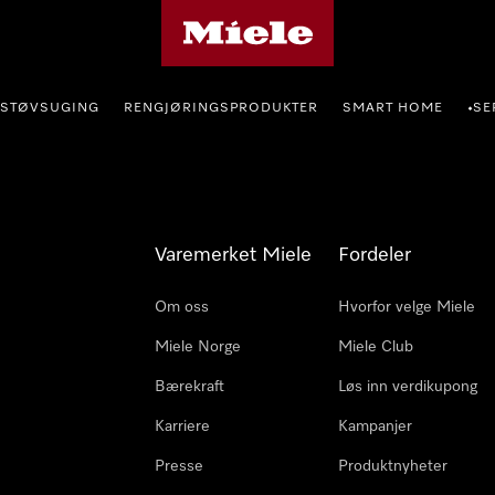
Mieles hjemmeside
STØVSUGING
RENGJØRINGSPRODUKTER
SMART HOME
SE
•
Varemerket Miele
Fordeler
Om oss
Hvorfor velge Miele
Miele Norge
Miele Club
Bærekraft
Løs inn verdikupong
Karriere
Kampanjer
Presse
Produktnyheter