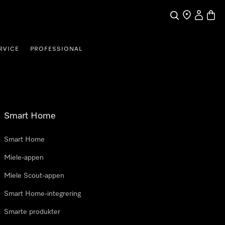
Søk
Finn en forha
Min Kont
Handl
RVICE
PROFESSIONAL
Smart Home
Smart Home
Miele-appen
Miele Scout-appen
Smart Home-integrering
Smarte produkter