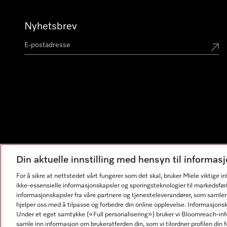
Nyhetsbrev
Din aktuelle innstilling med hensyn til informa
For å sikre at nettstedet vårt fungerer som det skal, bruker Miele viktige 
ikke-essensielle informasjonskapsler og sporingsteknologier til markedsfør
informasjonskapsler fra våre partnere og tjenesteleverandører, som samler
hjelper oss med å tilpasse og forbedre din online opplevelse. Informasjons
Under et eget samtykke («Full personalisering») bruker vi Bloomreach-inf
samle inn informasjon om brukeratferden din, som vi tilordner profilen din fo