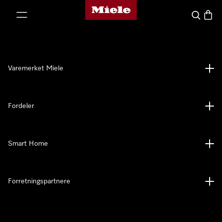
Mieles hjemmeside
 til innhold
Søk
Handl
Varemerket Miele
Fordeler
Smart Home
Forretningspartnere