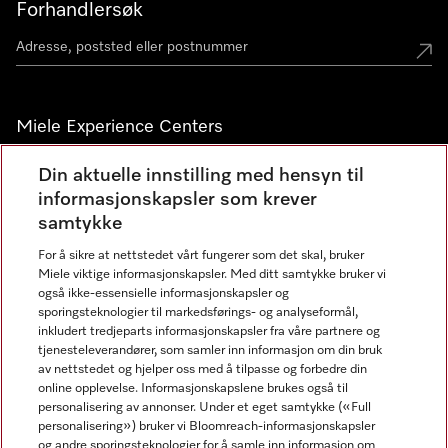
Forhandlersøk
Miele Experience Centers
Miele Experience Center Nesbru
Din aktuelle innstilling med hensyn til
informasjonskapsler som krever
Miele Outlet Nesbru
samtykke
For å sikre at nettstedet vårt fungerer som det skal, bruker
Nyhetsbrev
Miele viktige informasjonskapsler. Med ditt samtykke bruker vi
også ikke-essensielle informasjonskapsler og
sporingsteknologier til markedsførings- og analyseformål,
inkludert tredjeparts informasjonskapsler fra våre partnere og
tjenesteleverandører, som samler inn informasjon om din bruk
av nettstedet og hjelper oss med å tilpasse og forbedre din
online opplevelse. Informasjonskapslene brukes også til
personalisering av annonser. Under et eget samtykke («Full
personalisering») bruker vi Bloomreach-informasjonskapsler
og andre sporingsteknologier for å samle inn informasjon om