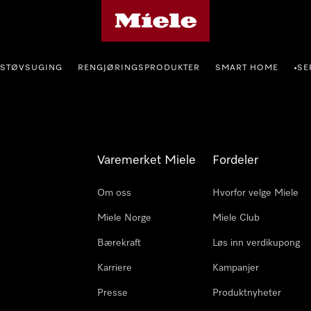
Mieles hjemmeside
STØVSUGING
RENGJØRINGSPRODUKTER
SMART HOME
SE
•
Varemerket Miele
Fordeler
Om oss
Hvorfor velge Miele
Miele Norge
Miele Club
Bærekraft
Løs inn verdikupong
Karriere
Kampanjer
Presse
Produktnyheter