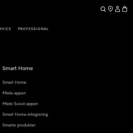
Søk
Finn en forha
Min Kont
Handl
RVICE
PROFESSIONAL
Smart Home
Smart Home
Miele-appen
Miele Scout-appen
Smart Home-integrering
Smarte produkter