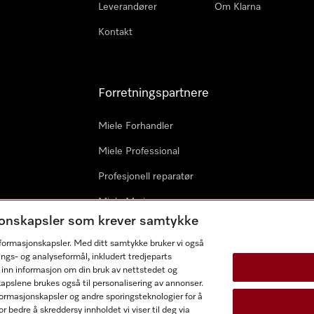
Leverandører
Om Klarna
Kontakt
Forretningspartnere
Miele Forhandler
Miele Professional
Profesjonell reparatør
Miele Marine
sjonskapsler som krever samtykke
Arkitekter & byggherrer
informasjonskapsler. Med ditt samtykke bruker vi også
ings- og analyseformål, inkludert tredjeparts
 inn informasjon om din bruk av nettstedet og
kapslene brukes også til personalisering av annonser.
ormasjonskapsler og andre sporingsteknologier for å
r bedre å skreddersy innholdet vi viser til deg via