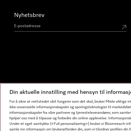
Nyhetsbrev
Din aktuelle innstilling med hensyn til informa
For å sikre at nettstedet vårt fungerer som det skal, bruker Miele viktige 
ikke-essensielle informasjonskapsler og sporingsteknologier til markedsfør
informasjonskapsler fra våre partnere og tjenesteleverandører, som samler
hjelper oss med å tilpasse og forbedre din online opplevelse. Informasjons
Under et eget samtykke («Full personalisering») bruker vi Bloomreach-inf
samle inn informasjon om brukeratferden din, som vi tilordner profilen din fo