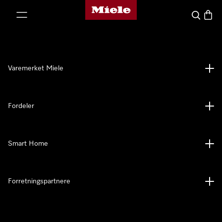
Mieles hjemmeside
 til innhold
Søk
Handl
Varemerket Miele
Fordeler
Smart Home
Forretningspartnere