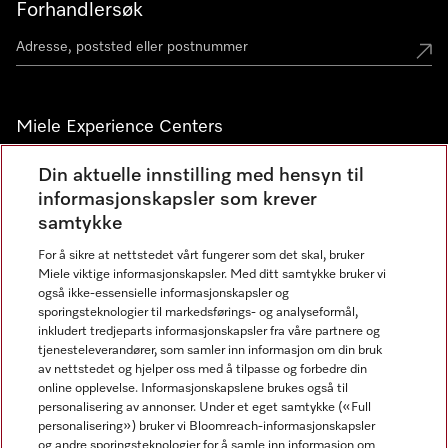
Forhandlersøk
Miele Experience Centers
Miele Experience Center Nesbru
Din aktuelle innstilling med hensyn til
informasjonskapsler som krever
Miele Outlet Nesbru
samtykke
For å sikre at nettstedet vårt fungerer som det skal, bruker
Nyhetsbrev
Miele viktige informasjonskapsler. Med ditt samtykke bruker vi
også ikke-essensielle informasjonskapsler og
sporingsteknologier til markedsførings- og analyseformål,
inkludert tredjeparts informasjonskapsler fra våre partnere og
tjenesteleverandører, som samler inn informasjon om din bruk
av nettstedet og hjelper oss med å tilpasse og forbedre din
online opplevelse. Informasjonskapslene brukes også til
personalisering av annonser. Under et eget samtykke («Full
personalisering») bruker vi Bloomreach-informasjonskapsler
og andre sporingsteknologier for å samle inn informasjon om