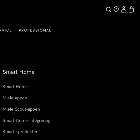
Søk
Finn en forha
Min Kont
Handl
RVICE
PROFESSIONAL
Smart Home
Smart Home
Miele-appen
Miele Scout-appen
Smart Home-integrering
Smarte produkter