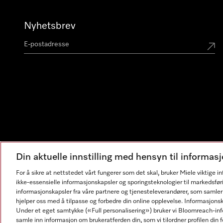
Nyhetsbrev
Din aktuelle innstilling med hensyn til informa
For å sikre at nettstedet vårt fungerer som det skal, bruker Miele viktige 
ikke-essensielle informasjonskapsler og sporingsteknologier til markedsfør
informasjonskapsler fra våre partnere og tjenesteleverandører, som samler
hjelper oss med å tilpasse og forbedre din online opplevelse. Informasjons
Under et eget samtykke («Full personalisering») bruker vi Bloomreach-inf
samle inn informasjon om brukeratferden din, som vi tilordner profilen din fo