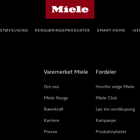
Mieles hjemmeside
STØVSUGING
RENGJØRINGSPRODUKTER
SMART HOME
SE
•
Varemerket Miele
Fordeler
Om oss
Hvorfor velge Miele
Miele Norge
Miele Club
Bærekraft
Løs inn verdikupong
Karriere
Kampanjer
Presse
Produktnyheter