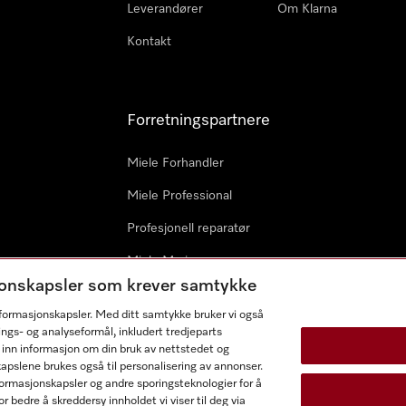
Leverandører
Om Klarna
Kontakt
Forretningspartnere
Miele Forhandler
Miele Professional
Profesjonell reparatør
Miele Marine
sjonskapsler som krever samtykke
Arkitekter & byggherrer
informasjonskapsler. Med ditt samtykke bruker vi også
ings- og analyseformål, inkludert tredjeparts
 inn informasjon om din bruk av nettstedet og
kapslene brukes også til personalisering av annonser.
ormasjonskapsler og andre sporingsteknologier for å
r bedre å skreddersy innholdet vi viser til deg via