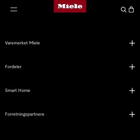
Mieles hjemmeside
 til innhold
Søk
Handl
Varemerket Miele
Fordeler
Smart Home
Forretningspartnere