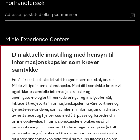
Forhandlersøk
Miele Experience Centers
Miele Experience Center Nesbru
Din aktuelle innstilling med hensyn til
informasjonskapsler som krever
Miele Outlet Nesbru
samtykke
For å sikre at nettstedet vårt fungerer som det skal, bruker
Nyhetsbrev
Miele viktige informasjonskapsler. Med ditt samtykke bruker vi
også ikke-essensielle informasjonskapsler og
sporingsteknologier til markedsførings- og analyseformål,
inkludert tredjeparts informasjonskapsler fra våre partnere og
tjenesteleverandører, som samler inn informasjon om din bruk
av nettstedet og hjelper oss med å tilpasse og forbedre din
online opplevelse. Informasjonskapslene brukes også til
personalisering av annonser. Under et eget samtykke («Full
personalisering») bruker vi Bloomreach-informasjonskapsler
og andre sporingsteknologier for å samle inn informasjon om