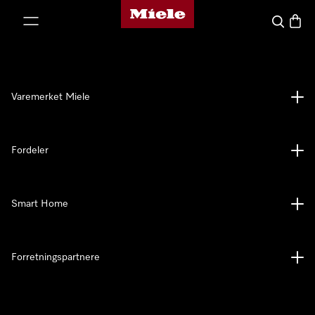
Mieles hjemmeside
 til innhold
Søk
Handl
Varemerket Miele
Fordeler
Smart Home
Forretningspartnere