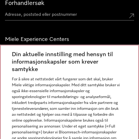
Forhandlersøk
Miele Experience Centers
Miele Experience Center Nesbru
Din aktuelle innstilling med hensyn til
informasjonskapsler som krever
Miele Outlet Nesbru
samtykke
For å sikre at nettstedet vårt fungerer som det skal, bruker
Nyhetsbrev
Miele viktige informasjonskapsler. Med ditt samtykke bruker vi
også ikke-essensielle informasjonskapsler og
sporingsteknologier til markedsførings- og analyseformål,
inkludert tredjeparts informasjonskapsler fra våre partnere og
tjenesteleverandører, som samler inn informasjon om din bruk
av nettstedet og hjelper oss med å tilpasse og forbedre din
online opplevelse. Informasjonskapslene brukes også til
personalisering av annonser. Under et eget samtykke («Full
personalisering») bruker vi Bloomreach-informasjonskapsler
og andre sporingsteknologier for å samle inn informasjon om