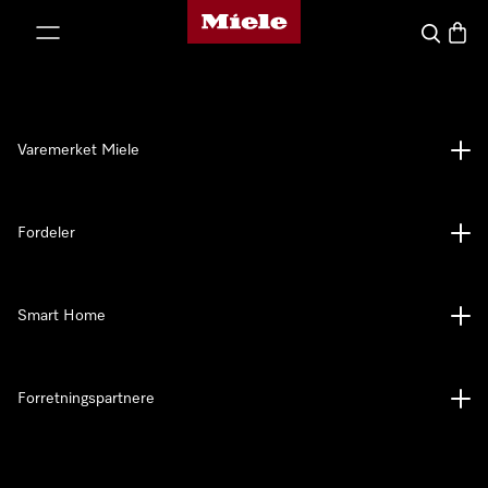
Mieles hjemmeside
 til innhold
Søk
Handl
Varemerket Miele
Fordeler
Smart Home
Forretningspartnere