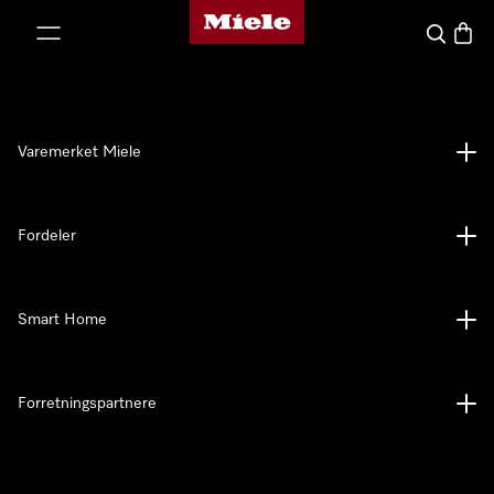
Mieles hjemmeside
 til innhold
Søk
Handl
Varemerket Miele
Fordeler
Smart Home
Forretningspartnere