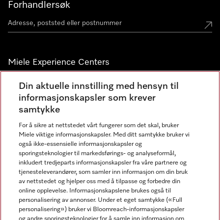
Forhandlersøk
Miele Experience Centers
Miele Experience Center Nesbru
Din aktuelle innstilling med hensyn til
informasjonskapsler som krever
Miele Outlet Nesbru
samtykke
For å sikre at nettstedet vårt fungerer som det skal, bruker
Nyhetsbrev
Miele viktige informasjonskapsler. Med ditt samtykke bruker vi
også ikke-essensielle informasjonskapsler og
sporingsteknologier til markedsførings- og analyseformål,
inkludert tredjeparts informasjonskapsler fra våre partnere og
tjenesteleverandører, som samler inn informasjon om din bruk
av nettstedet og hjelper oss med å tilpasse og forbedre din
online opplevelse. Informasjonskapslene brukes også til
personalisering av annonser. Under et eget samtykke («Full
personalisering») bruker vi Bloomreach-informasjonskapsler
og andre sporingsteknologier for å samle inn informasjon om