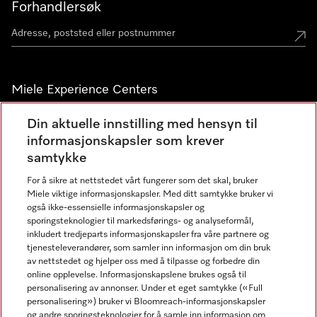
Forhandlersøk
Miele Experience Centers
Miele Experience Center Nesbru
Din aktuelle innstilling med hensyn til
informasjonskapsler som krever
Miele Outlet Nesbru
samtykke
For å sikre at nettstedet vårt fungerer som det skal, bruker
Nyhetsbrev
Miele viktige informasjonskapsler. Med ditt samtykke bruker vi
også ikke-essensielle informasjonskapsler og
sporingsteknologier til markedsførings- og analyseformål,
inkludert tredjeparts informasjonskapsler fra våre partnere og
tjenesteleverandører, som samler inn informasjon om din bruk
av nettstedet og hjelper oss med å tilpasse og forbedre din
online opplevelse. Informasjonskapslene brukes også til
personalisering av annonser. Under et eget samtykke («Full
personalisering») bruker vi Bloomreach-informasjonskapsler
og andre sporingsteknologier for å samle inn informasjon om