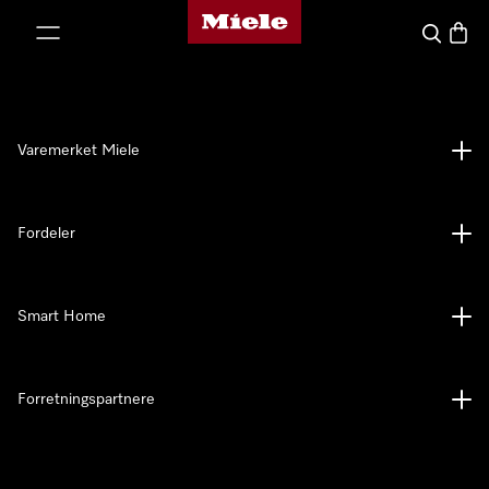
Mieles hjemmeside
 til innhold
Søk
Handl
Varemerket Miele
Fordeler
Smart Home
Forretningspartnere