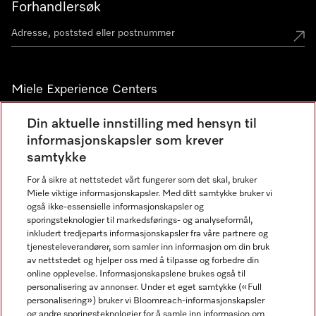
Forhandlersøk
Miele Experience Centers
Miele Experience Center Nesbru
Din aktuelle innstilling med hensyn til
informasjonskapsler som krever
Miele Outlet Nesbru
samtykke
For å sikre at nettstedet vårt fungerer som det skal, bruker
Nyhetsbrev
Miele viktige informasjonskapsler. Med ditt samtykke bruker vi
også ikke-essensielle informasjonskapsler og
sporingsteknologier til markedsførings- og analyseformål,
inkludert tredjeparts informasjonskapsler fra våre partnere og
tjenesteleverandører, som samler inn informasjon om din bruk
av nettstedet og hjelper oss med å tilpasse og forbedre din
online opplevelse. Informasjonskapslene brukes også til
personalisering av annonser. Under et eget samtykke («Full
personalisering») bruker vi Bloomreach-informasjonskapsler
og andre sporingsteknologier for å samle inn informasjon om