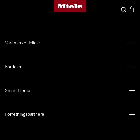
Mieles hjemmeside
 til innhold
Søk
Handl
Varemerket Miele
Fordeler
Smart Home
Forretningspartnere