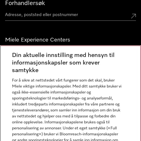
Forhandlersøk
Miele Experience Centers
Miele Experience Center Nesbru
Din aktuelle innstilling med hensyn til
informasjonskapsler som krever
Miele Outlet Nesbru
samtykke
For å sikre at nettstedet vårt fungerer som det skal, bruker
Nyhetsbrev
Miele viktige informasjonskapsler. Med ditt samtykke bruker vi
også ikke-essensielle informasjonskapsler og
sporingsteknologier til markedsførings- og analyseformål,
inkludert tredjeparts informasjonskapsler fra våre partnere og
tjenesteleverandører, som samler inn informasjon om din bruk
av nettstedet og hjelper oss med å tilpasse og forbedre din
online opplevelse. Informasjonskapslene brukes også til
personalisering av annonser. Under et eget samtykke («Full
personalisering») bruker vi Bloomreach-informasjonskapsler
og andre sporingsteknologier for å samle inn informasjon om