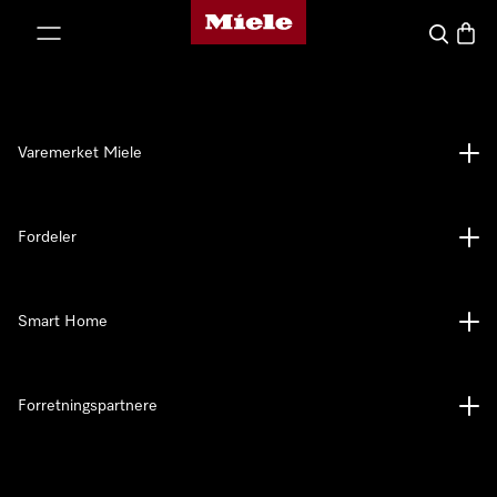
Mieles hjemmeside
 til innhold
Søk
Handl
Varemerket Miele
Fordeler
Smart Home
Forretningspartnere