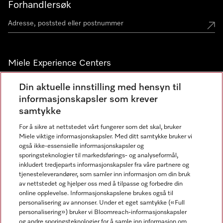
Forhandlersøk
Miele Experience Centers
Miele Experience Center Nesbru
Din aktuelle innstilling med hensyn til
informasjonskapsler som krever
Miele Outlet Nesbru
samtykke
For å sikre at nettstedet vårt fungerer som det skal, bruker
Nyhetsbrev
Miele viktige informasjonskapsler. Med ditt samtykke bruker vi
også ikke-essensielle informasjonskapsler og
sporingsteknologier til markedsførings- og analyseformål,
inkludert tredjeparts informasjonskapsler fra våre partnere og
tjenesteleverandører, som samler inn informasjon om din bruk
av nettstedet og hjelper oss med å tilpasse og forbedre din
online opplevelse. Informasjonskapslene brukes også til
personalisering av annonser. Under et eget samtykke («Full
personalisering») bruker vi Bloomreach-informasjonskapsler
og andre sporingsteknologier for å samle inn informasjon om