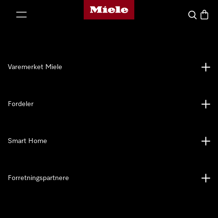
Mieles hjemmeside
 til innhold
Søk
Handl
Varemerket Miele
Fordeler
Smart Home
Forretningspartnere