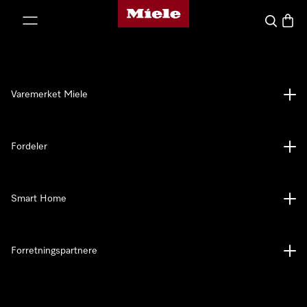
Mieles hjemmeside
 til innhold
Søk
Handl
Varemerket Miele
Fordeler
Smart Home
Forretningspartnere