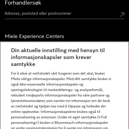
Forhandlersøk
Miele Experience Centers
Miele Experience Center Nesbru
Din aktuelle innstilling med hensyn til
informasjonskapsler som krever
Miele Outlet Nesbru
samtykke
For å sikre at nettstedet vårt fungerer som det skal, bruker
Nyhetsbrev
Miele viktige informasjonskapsler. Med ditt samtykke bruker vi
også ikke-essensielle informasjonskapsler og
sporingsteknologier til markedsførings- og analyseformål,
inkludert tredjeparts informasjonskapsler fra våre partnere og
tjenesteleverandører, som samler inn informasjon om din bruk
av nettstedet og hjelper oss med å tilpasse og forbedre din
online opplevelse. Informasjonskapslene brukes også til
personalisering av annonser. Under et eget samtykke («Full
personalisering») bruker vi Bloomreach-informasjonskapsler
og andre sporingsteknologier for å samle inn informasjon om