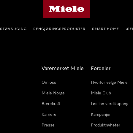
Mieles hjemmeside
STØVSUGING
RENGJØRINGSPRODUKTER
SMART HOME
SE
•
Varemerket Miele
Fordeler
Om oss
Hvorfor velge Miele
Miele Norge
Miele Club
Bærekraft
Løs inn verdikupong
Karriere
Kampanjer
Presse
Produktnyheter