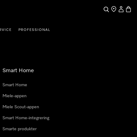
Søk
Finn en forha
Min Kont
Handl
RVICE
PROFESSIONAL
Smart Home
Smart Home
Miele-appen
Miele Scout-appen
Smart Home-integrering
Smarte produkter