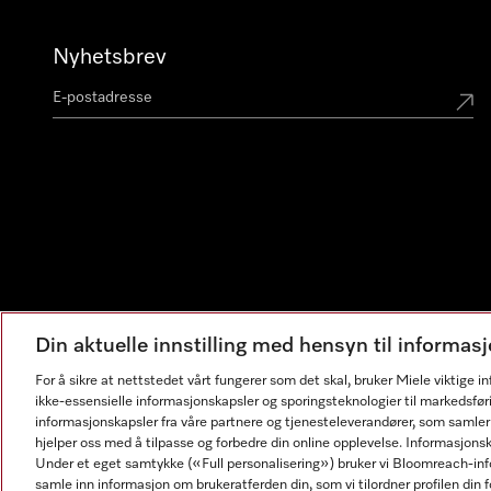
Nyhetsbrev
Din aktuelle innstilling med hensyn til informa
For å sikre at nettstedet vårt fungerer som det skal, bruker Miele viktige 
ikke-essensielle informasjonskapsler og sporingsteknologier til markedsfør
informasjonskapsler fra våre partnere og tjenesteleverandører, som samler
hjelper oss med å tilpasse og forbedre din online opplevelse. Informasjons
Under et eget samtykke («Full personalisering») bruker vi Bloomreach-inf
samle inn informasjon om brukeratferden din, som vi tilordner profilen din fo