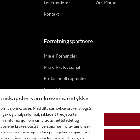
Leverandører
Om Klarna
Kontakt
Forretningspartnere
Miele Forhandler
Miele Professional
Profesjonell reparatør
Miele Marine
sjonskapsler som krever samtykke
Arkitekter & byggherrer
informasjonskapsler. Med ditt samtykke bruker vi også
ings- og analyseformål, inkludert tredjeparts
 inn informasjon om din bruk av nettstedet og
kapslene brukes også til personalisering av annonser.
ormasjonskapsler og andre sporingsteknologier for å
r bedre å skreddersy innholdet vi viser til deg via