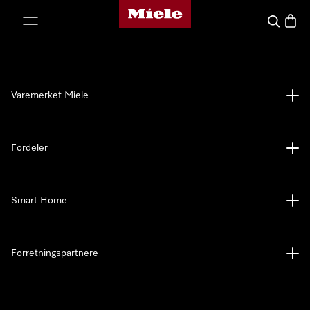
Mieles hjemmeside
 til innhold
Søk
Handl
Varemerket Miele
Fordeler
Smart Home
Forretningspartnere