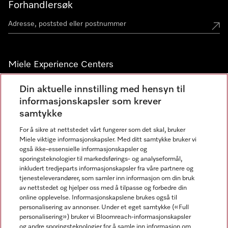
Forhandlersøk
Miele Experience Centers
Miele Experience Center Nesbru
Din aktuelle innstilling med hensyn til
informasjonskapsler som krever
Miele Outlet Nesbru
samtykke
For å sikre at nettstedet vårt fungerer som det skal, bruker
Nyhetsbrev
Miele viktige informasjonskapsler. Med ditt samtykke bruker vi
også ikke-essensielle informasjonskapsler og
sporingsteknologier til markedsførings- og analyseformål,
inkludert tredjeparts informasjonskapsler fra våre partnere og
tjenesteleverandører, som samler inn informasjon om din bruk
av nettstedet og hjelper oss med å tilpasse og forbedre din
online opplevelse. Informasjonskapslene brukes også til
personalisering av annonser. Under et eget samtykke («Full
personalisering») bruker vi Bloomreach-informasjonskapsler
og andre sporingsteknologier for å samle inn informasjon om