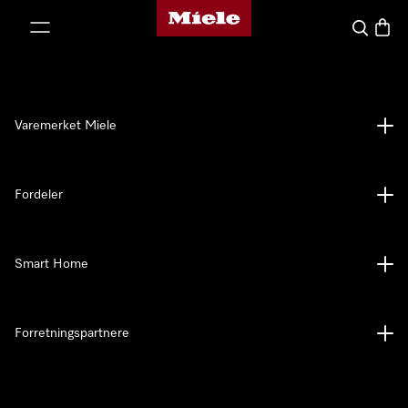
Mieles hjemmeside
 til innhold
Søk
Handl
Varemerket Miele
Fordeler
Smart Home
Forretningspartnere