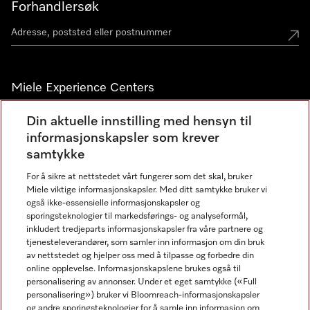
Forhandlersøk
Miele Experience Centers
Miele Experience Center Nesbru
Din aktuelle innstilling med hensyn til
informasjonskapsler som krever
Miele Outlet Nesbru
samtykke
For å sikre at nettstedet vårt fungerer som det skal, bruker
Nyhetsbrev
Miele viktige informasjonskapsler. Med ditt samtykke bruker vi
også ikke-essensielle informasjonskapsler og
sporingsteknologier til markedsførings- og analyseformål,
inkludert tredjeparts informasjonskapsler fra våre partnere og
tjenesteleverandører, som samler inn informasjon om din bruk
av nettstedet og hjelper oss med å tilpasse og forbedre din
online opplevelse. Informasjonskapslene brukes også til
personalisering av annonser. Under et eget samtykke («Full
personalisering») bruker vi Bloomreach-informasjonskapsler
og andre sporingsteknologier for å samle inn informasjon om