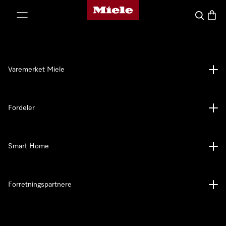
Mieles hjemmeside
 til innhold
Søk
Handl
Varemerket Miele
Fordeler
Smart Home
Forretningspartnere