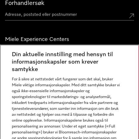
Forhandlersøk
Miele Experience Centers
Miele Experience Center Nesbru
Din aktuelle innstilling med hensyn til
informasjonskapsler som krever
Miele Outlet Nesbru
samtykke
For å sikre at nettstedet vårt fungerer som det skal, bruker
Nyhetsbrev
Miele viktige informasjonskapsler. Med ditt samtykke bruker vi
også ikke-essensielle informasjonskapsler og
sporingsteknologier til markedsførings- og analyseformål,
inkludert tredjeparts informasjonskapsler fra våre partnere og
tjenesteleverandører, som samler inn informasjon om din bruk
av nettstedet og hjelper oss med å tilpasse og forbedre din
online opplevelse. Informasjonskapslene brukes også til
personalisering av annonser. Under et eget samtykke («Full
personalisering») bruker vi Bloomreach-informasjonskapsler
og andre sporingsteknologier for å samle inn informasjon om