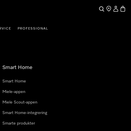
Søk
Finn en forha
Min Kont
Handl
RVICE
PROFESSIONAL
Smart Home
Smart Home
Miele-appen
Miele Scout-appen
Smart Home-integrering
Smarte produkter