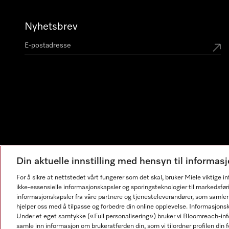
Nyhetsbrev
Din aktuelle innstilling med hensyn til informa
For å sikre at nettstedet vårt fungerer som det skal, bruker Miele viktige 
ikke-essensielle informasjonskapsler og sporingsteknologier til markedsfør
informasjonskapsler fra våre partnere og tjenesteleverandører, som samler
hjelper oss med å tilpasse og forbedre din online opplevelse. Informasjons
Under et eget samtykke («Full personalisering») bruker vi Bloomreach-inf
samle inn informasjon om brukeratferden din, som vi tilordner profilen din fo