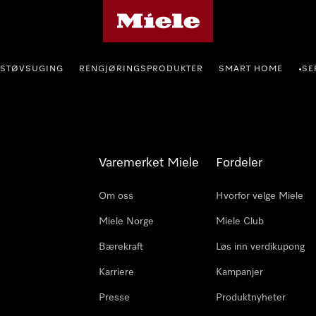
Mieles hjemmeside
STØVSUGING
RENGJØRINGSPRODUKTER
SMART HOME
SE
•
Varemerket Miele
Fordeler
Om oss
Hvorfor velge Miele
Miele Norge
Miele Club
Bærekraft
Løs inn verdikupong
Karriere
Kampanjer
Presse
Produktnyheter