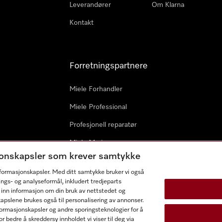
Leverandører
Om Klarna
Kontakt
Forretningspartnere
Miele Forhandler
Miele Professional
Profesjonell reparatør
Miele Marine
sjonskapsler som krever samtykke
Arkitekter & byggherrer
informasjonskapsler. Med ditt samtykke bruker vi også
ings- og analyseformål, inkludert tredjeparts
 inn informasjon om din bruk av nettstedet og
kapslene brukes også til personalisering av annonser.
ormasjonskapsler og andre sporingsteknologier for å
r bedre å skreddersy innholdet vi viser til deg via