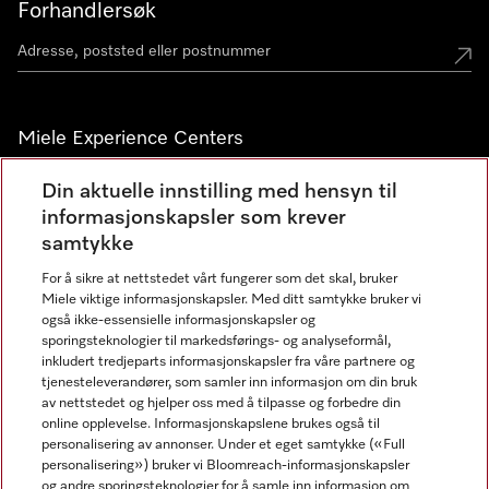
Forhandlersøk
Miele Experience Centers
Miele Experience Center Nesbru
Din aktuelle innstilling med hensyn til
informasjonskapsler som krever
Miele Outlet Nesbru
samtykke
For å sikre at nettstedet vårt fungerer som det skal, bruker
Nyhetsbrev
Miele viktige informasjonskapsler. Med ditt samtykke bruker vi
også ikke-essensielle informasjonskapsler og
sporingsteknologier til markedsførings- og analyseformål,
inkludert tredjeparts informasjonskapsler fra våre partnere og
tjenesteleverandører, som samler inn informasjon om din bruk
av nettstedet og hjelper oss med å tilpasse og forbedre din
online opplevelse. Informasjonskapslene brukes også til
personalisering av annonser. Under et eget samtykke («Full
personalisering») bruker vi Bloomreach-informasjonskapsler
og andre sporingsteknologier for å samle inn informasjon om