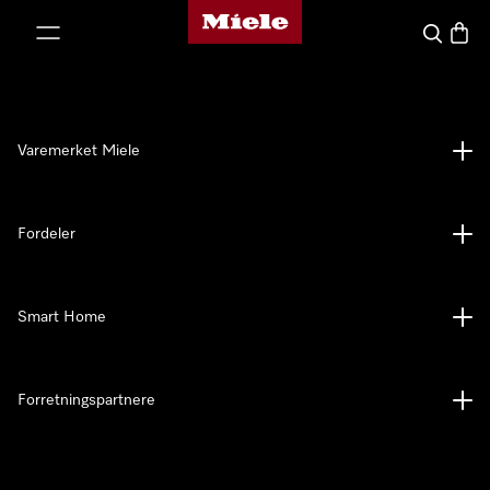
Mieles hjemmeside
 til innhold
Søk
Handl
Varemerket Miele
Fordeler
Smart Home
Forretningspartnere