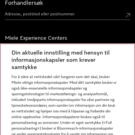
Forhandlersøk
Miele Experience Centers
Miele Experience Center Nesbru
Din aktuelle innstilling med hensyn til
informasjonskapsler som krever
Miele Outlet Nesbru
samtykke
For å sikre at nettstedet vårt fungerer som det skal, bruker
Nyhetsbrev
Miele viktige informasjonskapsler. Med ditt samtykke bruker vi
også ikke-essensielle informasjonskapsler og
sporingsteknologier til markedsførings- og analyseformål,
inkludert tredjeparts informasjonskapsler fra våre partnere og
tjenesteleverandører, som samler inn informasjon om din bruk
av nettstedet og hjelper oss med å tilpasse og forbedre din
online opplevelse. Informasjonskapslene brukes også til
personalisering av annonser. Under et eget samtykke («Full
personalisering») bruker vi Bloomreach-informasjonskapsler
og andre sporingsteknologier for å samle inn informasjon om