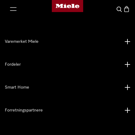
Mieles hjemmeside
 til innhold
Søk
Handl
Varemerket Miele
Fordeler
Smart Home
Forretningspartnere