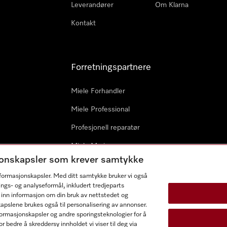
Leverandører
Om Klarna
Kontakt
Forretningspartnere
Miele Forhandler
Miele Professional
Profesjonell reparatør
Miele Marine
sjonskapsler som krever samtykke
Arkitekter & byggherrer
informasjonskapsler. Med ditt samtykke bruker vi også
ings- og analyseformål, inkludert tredjeparts
 inn informasjon om din bruk av nettstedet og
kapslene brukes også til personalisering av annonser.
ormasjonskapsler og andre sporingsteknologier for å
r bedre å skreddersy innholdet vi viser til deg via