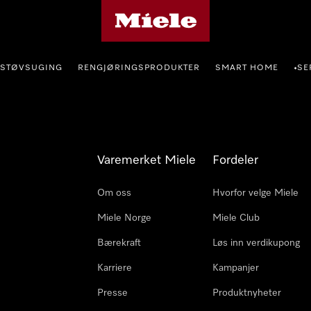
Mieles hjemmeside
STØVSUGING
RENGJØRINGSPRODUKTER
SMART HOME
SE
•
Varemerket Miele
Fordeler
Om oss
Hvorfor velge Miele
Miele Norge
Miele Club
Bærekraft
Løs inn verdikupong
Karriere
Kampanjer
Presse
Produktnyheter