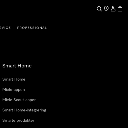
Søk
Finn en forha
Min Kont
Handl
RVICE
PROFESSIONAL
Smart Home
Smart Home
Miele-appen
Miele Scout-appen
Smart Home-integrering
Smarte produkter