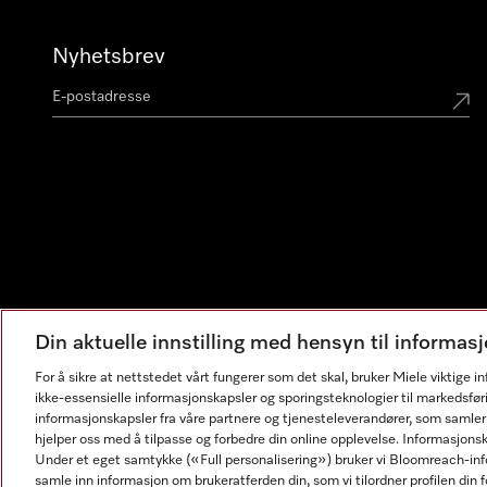
Nyhetsbrev
Din aktuelle innstilling med hensyn til informa
For å sikre at nettstedet vårt fungerer som det skal, bruker Miele viktige 
ikke-essensielle informasjonskapsler og sporingsteknologier til markedsfør
informasjonskapsler fra våre partnere og tjenesteleverandører, som samler
hjelper oss med å tilpasse og forbedre din online opplevelse. Informasjons
Under et eget samtykke («Full personalisering») bruker vi Bloomreach-inf
samle inn informasjon om brukeratferden din, som vi tilordner profilen din fo