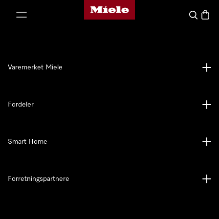
Mieles hjemmeside
 til innhold
Søk
Handl
Varemerket Miele
Fordeler
Smart Home
Forretningspartnere