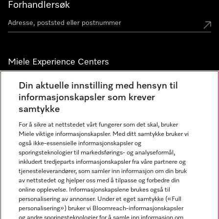
Forhandlersøk
Miele Experience Centers
Miele Experience Center Nesbru
Din aktuelle innstilling med hensyn til
informasjonskapsler som krever
Miele Outlet Nesbru
samtykke
For å sikre at nettstedet vårt fungerer som det skal, bruker
Nyhetsbrev
Miele viktige informasjonskapsler. Med ditt samtykke bruker vi
også ikke-essensielle informasjonskapsler og
sporingsteknologier til markedsførings- og analyseformål,
inkludert tredjeparts informasjonskapsler fra våre partnere og
tjenesteleverandører, som samler inn informasjon om din bruk
av nettstedet og hjelper oss med å tilpasse og forbedre din
online opplevelse. Informasjonskapslene brukes også til
personalisering av annonser. Under et eget samtykke («Full
personalisering») bruker vi Bloomreach-informasjonskapsler
og andre sporingsteknologier for å samle inn informasjon om