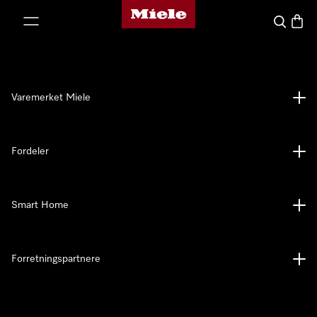
Mieles hjemmeside
 til innhold
Søk
Handl
Varemerket Miele
Fordeler
Smart Home
Forretningspartnere