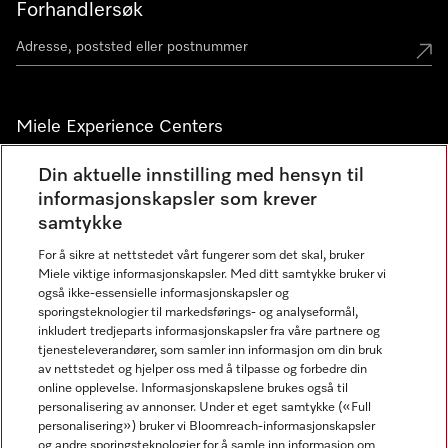
Forhandlersøk
Miele Experience Centers
Miele Experience Center Nesbru
Din aktuelle innstilling med hensyn til
informasjonskapsler som krever
Miele Outlet Nesbru
samtykke
For å sikre at nettstedet vårt fungerer som det skal, bruker
Nyhetsbrev
Miele viktige informasjonskapsler. Med ditt samtykke bruker vi
også ikke-essensielle informasjonskapsler og
sporingsteknologier til markedsførings- og analyseformål,
inkludert tredjeparts informasjonskapsler fra våre partnere og
tjenesteleverandører, som samler inn informasjon om din bruk
av nettstedet og hjelper oss med å tilpasse og forbedre din
online opplevelse. Informasjonskapslene brukes også til
personalisering av annonser. Under et eget samtykke («Full
personalisering») bruker vi Bloomreach-informasjonskapsler
og andre sporingsteknologier for å samle inn informasjon om