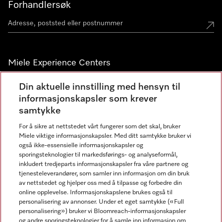
Forhandlersøk
Miele Experience Centers
Miele Experience Center Nesbru
Din aktuelle innstilling med hensyn til
informasjonskapsler som krever
Miele Outlet Nesbru
samtykke
For å sikre at nettstedet vårt fungerer som det skal, bruker
Nyhetsbrev
Miele viktige informasjonskapsler. Med ditt samtykke bruker vi
også ikke-essensielle informasjonskapsler og
sporingsteknologier til markedsførings- og analyseformål,
inkludert tredjeparts informasjonskapsler fra våre partnere og
tjenesteleverandører, som samler inn informasjon om din bruk
av nettstedet og hjelper oss med å tilpasse og forbedre din
online opplevelse. Informasjonskapslene brukes også til
personalisering av annonser. Under et eget samtykke («Full
personalisering») bruker vi Bloomreach-informasjonskapsler
og andre sporingsteknologier for å samle inn informasjon om