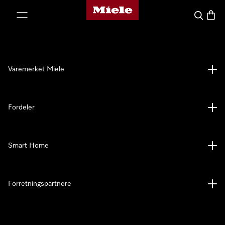
Mieles hjemmeside
 til innhold
Søk
Handl
Varemerket Miele
Fordeler
Smart Home
Forretningspartnere