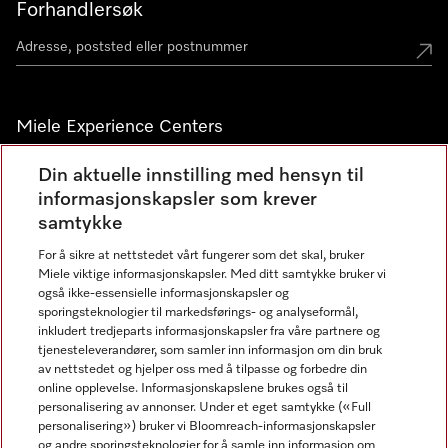
Forhandlersøk
Miele Experience Centers
Miele Experience Center Nesbru
Din aktuelle innstilling med hensyn til
informasjonskapsler som krever
Miele Outlet Nesbru
samtykke
For å sikre at nettstedet vårt fungerer som det skal, bruker
Nyhetsbrev
Miele viktige informasjonskapsler. Med ditt samtykke bruker vi
også ikke-essensielle informasjonskapsler og
sporingsteknologier til markedsførings- og analyseformål,
inkludert tredjeparts informasjonskapsler fra våre partnere og
tjenesteleverandører, som samler inn informasjon om din bruk
av nettstedet og hjelper oss med å tilpasse og forbedre din
online opplevelse. Informasjonskapslene brukes også til
personalisering av annonser. Under et eget samtykke («Full
personalisering») bruker vi Bloomreach-informasjonskapsler
og andre sporingsteknologier for å samle inn informasjon om