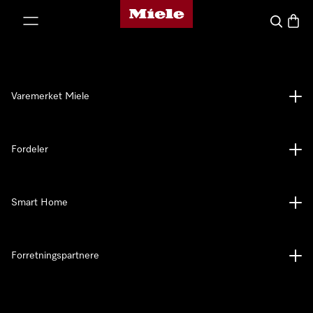
Mieles hjemmeside
 til innhold
Søk
Handl
Varemerket Miele
Fordeler
Smart Home
Forretningspartnere