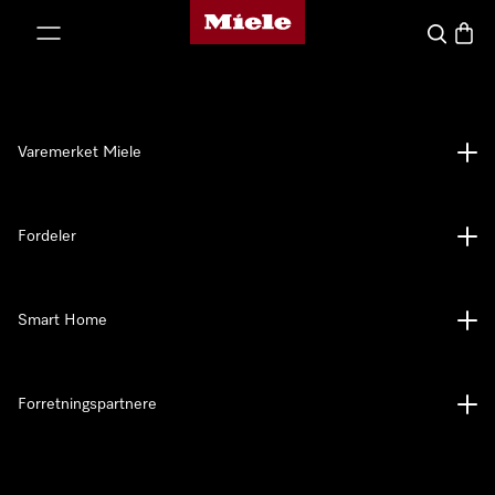
Mieles hjemmeside
 til innhold
Søk
Handl
Varemerket Miele
Fordeler
Smart Home
Forretningspartnere