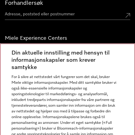
Forhandlersøk
Miele Experience Centers
Miele Experience Center Nesbru
Din aktuelle innstilling med hensyn til
informasjonskapsler som krever
Miele Outlet Nesbru
samtykke
For å sikre at nettstedet vårt fungerer som det skal, bruker
Nyhetsbrev
Miele viktige informasjonskapsler. Med ditt samtykke bruker vi
også ikke-essensielle informasjonskapsler og
sporingsteknologier til markedsførings- og analyseformål,
inkludert tredjeparts informasjonskapsler fra våre partnere og
tjenesteleverandører, som samler inn informasjon om din bruk
av nettstedet og hjelper oss med å tilpasse og forbedre din
online opplevelse. Informasjonskapslene brukes også til
personalisering av annonser. Under et eget samtykke («Full
personalisering») bruker vi Bloomreach-informasjonskapsler
og andre sporingsteknologier for å samle inn informasjon om