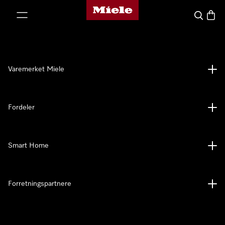
Mieles hjemmeside
 til innhold
Søk
Handl
Varemerket Miele
Fordeler
Smart Home
Forretningspartnere