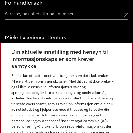
Forhandlersøk
Miele Experience Centers
Miele Experience Center Nesbru
Din aktuelle innstilling med hensyn til
informasjonskapsler som krever
Miele Outlet Nesbru
samtykke
For å sikre at nettstedet vårt fungerer som det skal, bruker
Nyhetsbrev
Miele viktige informasjonskapsler. Med ditt samtykke bruker vi
også ikke-essensielle informasjonskapsler og
sporingsteknologier til markedsførings- og analyseformål,
inkludert tredjeparts informasjonskapsler fra våre partnere og
tjenesteleverandører, som samler inn informasjon om din bruk
av nettstedet og hjelper oss med å tilpasse og forbedre din
online opplevelse. Informasjonskapslene brukes også til
personalisering av annonser. Under et eget samtykke («Full
personalisering») bruker vi Bloomreach-informasjonskapsler
og andre sporingsteknologier for å samle inn informasjon om