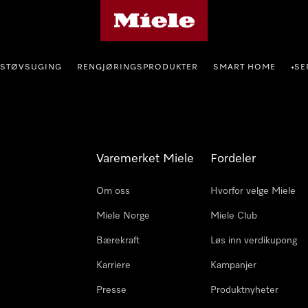
Mieles hjemmeside
STØVSUGING
RENGJØRINGSPRODUKTER
SMART HOME
SE
•
Varemerket Miele
Fordeler
Om oss
Hvorfor velge Miele
Miele Norge
Miele Club
Bærekraft
Løs inn verdikupong
Karriere
Kampanjer
Presse
Produktnyheter