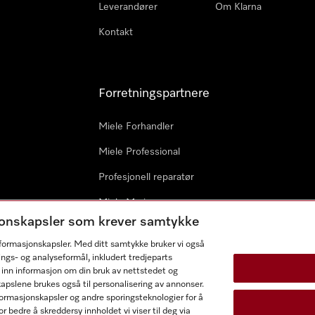
Leverandører
Om Klarna
Kontakt
Forretningspartnere
Miele Forhandler
Miele Professional
Profesjonell reparatør
Miele Marine
sjonskapsler som krever samtykke
Arkitekter & byggherrer
informasjonskapsler. Med ditt samtykke bruker vi også
ings- og analyseformål, inkludert tredjeparts
 inn informasjon om din bruk av nettstedet og
kapslene brukes også til personalisering av annonser.
ormasjonskapsler og andre sporingsteknologier for å
r bedre å skreddersy innholdet vi viser til deg via