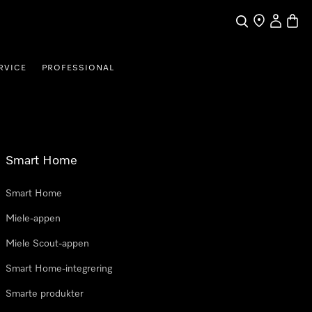
Søk
Finn en forha
Min Kont
Handl
RVICE
PROFESSIONAL
Smart Home
Smart Home
Miele-appen
Miele Scout-appen
Smart Home-integrering
Smarte produkter