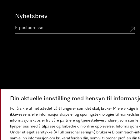
Nyhetsbrev
Din aktuelle innstilling med hensyn til informa
For å sikre at nettstedet vårt fungerer som det skal, bruker Miele viktige 
ikke-essensielle informasjonskapsler og sporingsteknologier til markedsfør
informasjonskapsler fra våre partnere og tjenesteleverandører, som samler
hjelper oss med å tilpasse og forbedre din online opplevelse. Informasjons
Under et eget samtykke («Full personalisering») bruker vi Bloomreach-inf
samle inn informasjon om brukeratferden din, som vi tilordner profilen din fo