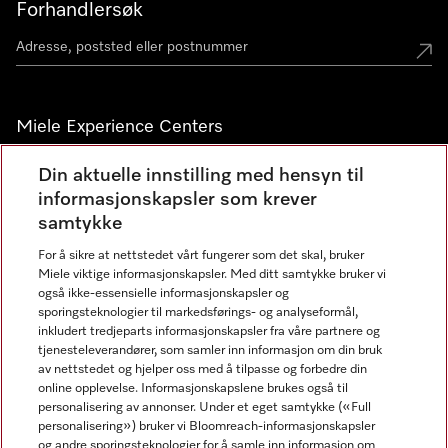
Forhandlersøk
Miele Experience Centers
Miele Experience Center Nesbru
Din aktuelle innstilling med hensyn til
informasjonskapsler som krever
Miele Outlet Nesbru
samtykke
For å sikre at nettstedet vårt fungerer som det skal, bruker
Nyhetsbrev
Miele viktige informasjonskapsler. Med ditt samtykke bruker vi
også ikke-essensielle informasjonskapsler og
sporingsteknologier til markedsførings- og analyseformål,
inkludert tredjeparts informasjonskapsler fra våre partnere og
tjenesteleverandører, som samler inn informasjon om din bruk
av nettstedet og hjelper oss med å tilpasse og forbedre din
online opplevelse. Informasjonskapslene brukes også til
personalisering av annonser. Under et eget samtykke («Full
personalisering») bruker vi Bloomreach-informasjonskapsler
og andre sporingsteknologier for å samle inn informasjon om