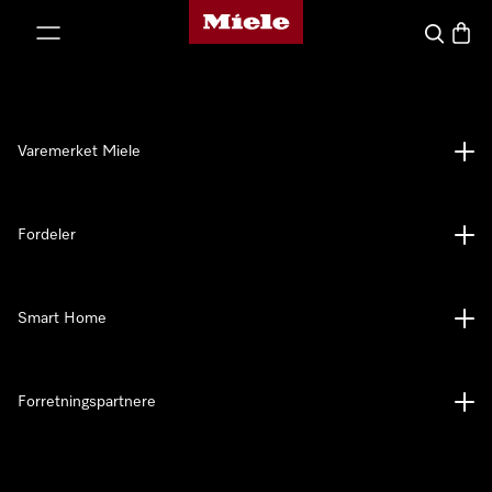
Mieles hjemmeside
 til innhold
Søk
Handl
Varemerket Miele
Fordeler
Smart Home
Forretningspartnere