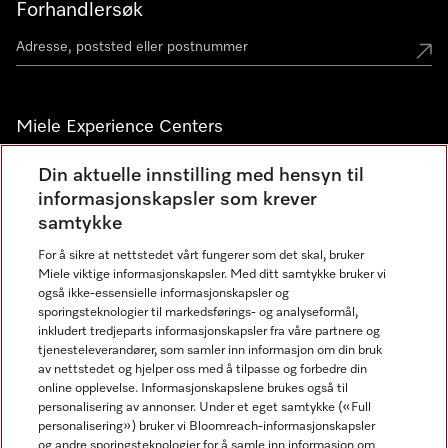
Forhandlersøk
Miele Experience Centers
Miele Experience Center Nesbru
Din aktuelle innstilling med hensyn til
informasjonskapsler som krever
Miele Outlet Nesbru
samtykke
For å sikre at nettstedet vårt fungerer som det skal, bruker
Nyhetsbrev
Miele viktige informasjonskapsler. Med ditt samtykke bruker vi
også ikke-essensielle informasjonskapsler og
sporingsteknologier til markedsførings- og analyseformål,
inkludert tredjeparts informasjonskapsler fra våre partnere og
tjenesteleverandører, som samler inn informasjon om din bruk
av nettstedet og hjelper oss med å tilpasse og forbedre din
online opplevelse. Informasjonskapslene brukes også til
personalisering av annonser. Under et eget samtykke («Full
personalisering») bruker vi Bloomreach-informasjonskapsler
og andre sporingsteknologier for å samle inn informasjon om