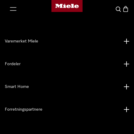
Mieles hjemmeside
 til innhold
Søk
Handl
Varemerket Miele
Fordeler
Smart Home
Forretningspartnere