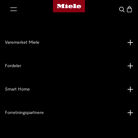
Mieles hjemmeside
 til innhold
Søk
Handl
Varemerket Miele
Fordeler
Smart Home
Forretningspartnere