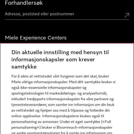
Forhandlersøk
Miele Experience Centers
Miele Experience Center Nesbru
Din aktuelle innstilling med hensyn til
informasjonskapsler som krever
Miele Outlet Nesbru
samtykke
For å sikre at nettstedet vårt fungerer som det skal, bruker
Nyhetsbrev
Miele viktige informasjonskapsler. Med ditt samtykke bruker vi
også ikke-essensielle informasjonskapsler og
sporingsteknologier til markedsførings- og analyseformål,
inkludert tredjeparts informasjonskapsler fra våre partnere og
tjenesteleverandører, som samler inn informasjon om din bruk
av nettstedet og hjelper oss med å tilpasse og forbedre din
online opplevelse. Informasjonskapslene brukes også til
personalisering av annonser. Under et eget samtykke («Full
personalisering») bruker vi Bloomreach-informasjonskapsler
og andre sporingsteknologier for å samle inn informasjon om