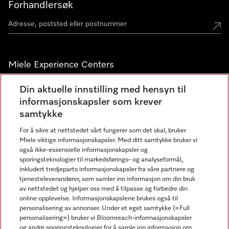
Forhandlersøk
Miele Experience Centers
Miele Experience Center Nesbru
Din aktuelle innstilling med hensyn til
informasjonskapsler som krever
Miele Outlet Nesbru
samtykke
For å sikre at nettstedet vårt fungerer som det skal, bruker
Nyhetsbrev
Miele viktige informasjonskapsler. Med ditt samtykke bruker vi
også ikke-essensielle informasjonskapsler og
sporingsteknologier til markedsførings- og analyseformål,
inkludert tredjeparts informasjonskapsler fra våre partnere og
tjenesteleverandører, som samler inn informasjon om din bruk
av nettstedet og hjelper oss med å tilpasse og forbedre din
online opplevelse. Informasjonskapslene brukes også til
personalisering av annonser. Under et eget samtykke («Full
personalisering») bruker vi Bloomreach-informasjonskapsler
og andre sporingsteknologier for å samle inn informasjon om