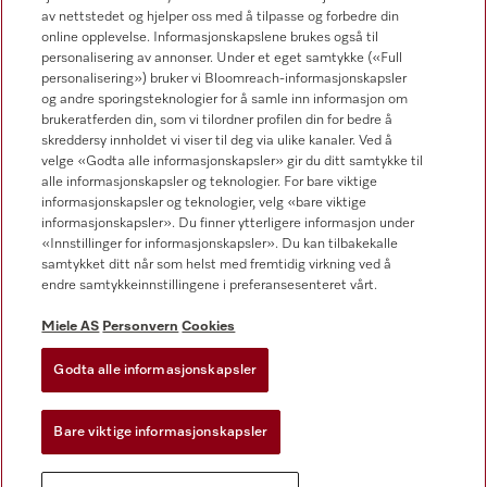
av nettstedet og hjelper oss med å tilpasse og forbedre din
online opplevelse. Informasjonskapslene brukes også til
Forhandlersøk
personalisering av annonser. Under et eget samtykke («Full
personalisering») bruker vi Bloomreach-informasjonskapsler
og andre sporingsteknologier for å samle inn informasjon om
brukeratferden din, som vi tilordner profilen din for bedre å
skreddersy innholdet vi viser til deg via ulike kanaler. Ved å
velge «Godta alle informasjonskapsler» gir du ditt samtykke til
alle informasjonskapsler og teknologier. For bare viktige
informasjonskapsler og teknologier, velg «bare viktige
Følg Miele Professional
informasjonskapsler». Du finner ytterligere informasjon under
«Innstillinger for informasjonskapsler». Du kan tilbakekalle
samtykket ditt når som helst med fremtidig virkning ved å
endre samtykkeinnstillingene i preferansesenteret vårt.
Miele AS
Personvern
Cookies
Personvern
Vilkår for bruk
Godta alle informasjonskapsler
Miele AS
Bare viktige informasjonskapsler
Vilkår og betingelser
Innstillinger for informasjonskapsler