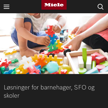
BRANSJER
KNOWLEDGE HUB
PRODUKTER
MIELES NETTBUTIKK
SERVICE & SUPPORT
PRIVATKUNDER
Løsninger for barnehager, SFO og
skoler
Søk