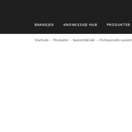
BRANSJER
KNOWLEDGE HUB
PRODUKTER
BRANSJER
Startside
Produkter
Vaskeriteknikk
Profesjonelle vaske
KNOWLEDGE HUB
PRODUKTER
MIELES NETTBUTIKK
SERVICE & SUPPORT
PRIVATKUNDER
Søk