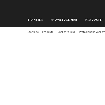
BRANSJER
KNOWLEDGE HUB
PRODUKTER
BRANSJER
Startside
Produkter
Vaskeriteknikk
Profesjonelle vaske
KNOWLEDGE HUB
PRODUKTER
MIELES NETTBUTIKK
SERVICE & SUPPORT
PRIVATKUNDER
Søk