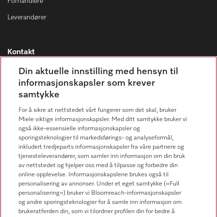
Forhandlere
Leverandører
Kontakt
Kontaktoversikt
Din aktuelle innstilling med hensyn til
informasjonskapsler som krever
Miele Professional Service
samtykke
67 17 34 40
For å sikre at nettstedet vårt fungerer som det skal, bruker
Forbrukerkontakt
Miele viktige informasjonskapsler. Med ditt samtykke bruker vi
67 17 31 00
også ikke-essensielle informasjonskapsler og
sporingsteknologier til markedsførings- og analyseformål,
inkludert tredjeparts informasjonskapsler fra våre partnere og
tjenesteleverandører, som samler inn informasjon om din bruk
av nettstedet og hjelper oss med å tilpasse og forbedre din
online opplevelse. Informasjonskapslene brukes også til
Forhandlersøk
personalisering av annonser. Under et eget samtykke («Full
personalisering») bruker vi Bloomreach-informasjonskapsler
og andre sporingsteknologier for å samle inn informasjon om
brukeratferden din, som vi tilordner profilen din for bedre å