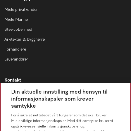
Miele privatkunder
Miele Marine
SteelcoBelimed
Arkitekter & byggherre
Forhandlere
Leverandører
Kontakt
Kontaktoversikt
Din aktuelle innstilling med hensyn til
informasjonskapsler som krever
Miele Professional Service
samtykke
67 17 34 40
For å sikre at nettstedet vårt fungerer som det skal, bruker
Forbrukerkontakt
Miele viktige informasjonskapsler. Med ditt samtykke bruker vi
67 17 31 00
også ikke-essensielle informasjonskapsler og