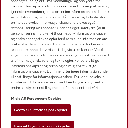
sporingsteknologier til markedsførings- og analyseformål,
inkludert tredjeparts informasjonskapsler fra våre partnere og
tjenesteleverandører, som samler inn informasjon om din bruk
av nettstedet og hjelper oss med å tilpasse og forbedre din
online opplevelse. Informasjonskapslene brukes også til
Forhandlersøk
personalisering av annonser. Under et eget samtykke («Full
personalisering») bruker vi Bloomreach-informasjonskapsler
og andre sporingsteknologier for å samle inn informasjon om
brukeratferden din, som vi tilordner profilen din for bedre å
skreddersy innholdet vi viser til deg via ulike kanaler. Ved å
velge «Godta alle informasjonskapsler» gir du ditt samtykke til
alle informasjonskapsler og teknologier. For bare viktige
informasjonskapsler og teknologier, velg «bare viktige
Følg Miele Professional
informasjonskapsler». Du finner ytterligere informasjon under
«Innstillinger for informasjonskapsler». Du kan tilbakekalle
samtykket ditt når som helst med fremtidig virkning ved å
endre samtykkeinnstillingene i preferansesenteret vårt.
Miele AS
Personvern
Cookies
Personvern
Vilkår for bruk
Godta alle informasjonskapsler
Miele AS
Bare viktige informasjonskapsler
Vilkår og betingelser