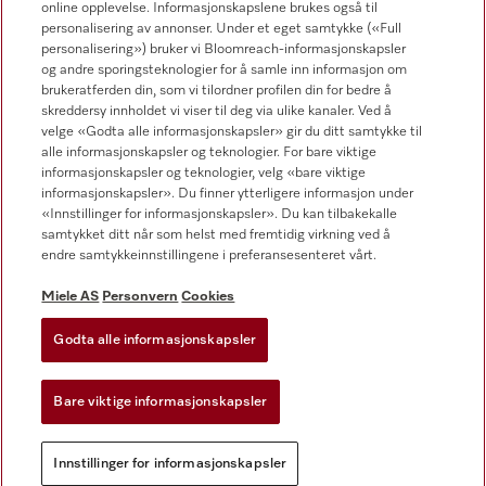
online opplevelse. Informasjonskapslene brukes også til
Forhandlersøk
personalisering av annonser. Under et eget samtykke («Full
personalisering») bruker vi Bloomreach-informasjonskapsler
og andre sporingsteknologier for å samle inn informasjon om
brukeratferden din, som vi tilordner profilen din for bedre å
skreddersy innholdet vi viser til deg via ulike kanaler. Ved å
velge «Godta alle informasjonskapsler» gir du ditt samtykke til
alle informasjonskapsler og teknologier. For bare viktige
informasjonskapsler og teknologier, velg «bare viktige
Følg Miele Professional
informasjonskapsler». Du finner ytterligere informasjon under
«Innstillinger for informasjonskapsler». Du kan tilbakekalle
samtykket ditt når som helst med fremtidig virkning ved å
endre samtykkeinnstillingene i preferansesenteret vårt.
Miele AS
Personvern
Cookies
Personvern
Vilkår for bruk
Godta alle informasjonskapsler
Miele AS
Bare viktige informasjonskapsler
Vilkår og betingelser
Innstillinger for informasjonskapsler
Innstillinger for informasjonskapsler