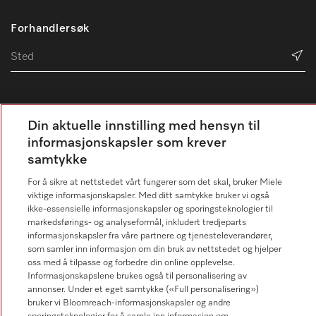
Forhandlersøk
Din aktuelle innstilling med hensyn til
Følg Miele Professional
informasjonskapsler som krever
samtykke
For å sikre at nettstedet vårt fungerer som det skal, bruker Miele
viktige informasjonskapsler. Med ditt samtykke bruker vi også
ikke-essensielle informasjonskapsler og sporingsteknologier til
Personvern
markedsførings- og analyseformål, inkludert tredjeparts
Vilkår for bruk
informasjonskapsler fra våre partnere og tjenesteleverandører,
som samler inn informasjon om din bruk av nettstedet og hjelper
Miele AS
oss med å tilpasse og forbedre din online opplevelse.
Informasjonskapslene brukes også til personalisering av
Vilkår og betingelser
annonser. Under et eget samtykke («Full personalisering»)
bruker vi Bloomreach-informasjonskapsler og andre
Innstillinger for informasjonskapsler