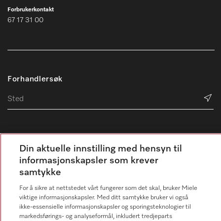
Forbrukerkontakt
67 17 31 00
Forhandlersøk
Din aktuelle innstilling med hensyn til
Følg Miele Professional
informasjonskapsler som krever
samtykke
For å sikre at nettstedet vårt fungerer som det skal, bruker Miele
viktige informasjonskapsler. Med ditt samtykke bruker vi også
Personvern
ikke-essensielle informasjonskapsler og sporingsteknologier til
markedsførings- og analyseformål, inkludert tredjeparts