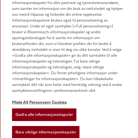
Vilkår for bruk
informasjonskapsler fra våre partnere og tjenesteleverandører,
som samler inn informasjon om din bruk av nettstedet og hjelper
Miele AS
oss med å tilpasse og forbedre din online opplevelse.
Informasjonskapslene brukes også til personalisering av
Vilkår og betingelser
annonser. Under et eget samtykke («Full personalisering»)
Innstillinger for informasjonskapsler
bruker vi Bloomreach-informasjonskapsler og andre
sporingsteknologier for å samle inn informasjon om
brukeratferden din, som vi tilordner profilen din for bedre å
skreddersy innholdet vi viser til deg via ulike kanaler. Ved å velge
«Godta alle informasjonskapsler» gir du ditt samtykke til alle
informasjonskapsler og teknologier. For bare viktige
informasjonskapsler og teknologier, velg «bare viktige
informasjonskapsler». Du finner ytterligere informasjon under
«Innstillinger for informasjonskapsler». Du kan tilbakekalle
samtykket ditt når som helst med fremtidig virkning ved å endre
samtykkeinnstillingene i preferansesenteret vårt.
Miele AS
Personvern
Cookies
Godta alle informasjonskapsler
Bare viktige informasjonskapsler