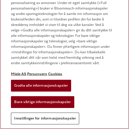
Knowledge Hub
personalisering av annonser. Under et eget samtykke («Full
personalisering») bruker vi Bloomreach-informasjonskapsler
Blog
og andre sporingsteknologier for å samle inn informasjon om
brukeratferden din, som vi tilordner profilen din for bedre å
Produktnyheter
skreddersy innholdet vi viser til deg via ulike kanaler. Ved å
velge «Godta alle informasjonskapsler» gir du ditt samtykke til
Kampanjer
alle informasjonskapsler og teknologier. For bare viktige
informasjonskapsler og teknologier, velg «bare viktige
Eventer og showrom
informasjonskapsler». Du finner ytterligere informasjon under
Nedlastinger
«Innstillinger for informasjonskapsler». Du kan tilbakekalle
samtykket ditt når som helst med fremtidig virkning ved å
endre samtykkeinnstillingene i preferansesenteret vårt.
Miele Norge
Miele AS
Personvern
Cookies
Om oss
Godta alle informasjonskapsler
Miele globalt
Bare viktige informasjonskapsler
Presse
Karriere
Innstillinger for informasjonskapsler
Varslingssystem