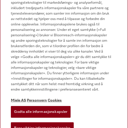
sporingsteknologier til markedsførings- og analyseformål,
inkludert tredjeparts informasjonskapsler fra våre partnere og
tjenesteleverandører, som samler inn informasjon om din bruk
av nettstedet og hjelper oss med å tilpasse og forbedre din
online opplevelse. Informasjonskapslene brukes også til
Forhandlersøk
personalisering av annonser. Under et eget samtykke («Full
personalisering») bruker vi Bloomreach-informasjonskapsler
og andre sporingsteknologier for å samle inn informasjon om
brukeratferden din, som vi tilordner profilen din for bedre å
skreddersy innholdet vi viser til deg via ulike kanaler. Ved å
velge «Godta alle informasjonskapsler» gir du ditt samtykke til
alle informasjonskapsler og teknologier. For bare viktige
informasjonskapsler og teknologier, velg «bare viktige
Følg Miele Professional
informasjonskapsler». Du finner ytterligere informasjon under
«Innstillinger for informasjonskapsler». Du kan tilbakekalle
samtykket ditt når som helst med fremtidig virkning ved å
endre samtykkeinnstillingene i preferansesenteret vårt.
Miele AS
Personvern
Cookies
Personvern
Vilkår for bruk
Godta alle informasjonskapsler
Miele AS