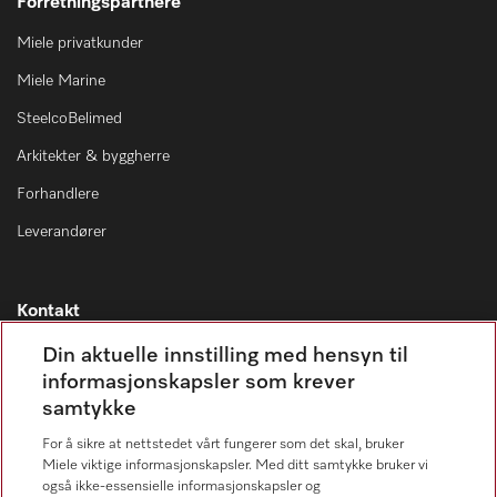
Forretningspartnere
Miele privatkunder
Miele Marine
SteelcoBelimed
Arkitekter & byggherre
Forhandlere
Leverandører
Kontakt
Kontaktoversikt
Din aktuelle innstilling med hensyn til
informasjonskapsler som krever
Miele Professional Service
samtykke
67 17 34 40
For å sikre at nettstedet vårt fungerer som det skal, bruker
Forbrukerkontakt
Miele viktige informasjonskapsler. Med ditt samtykke bruker vi
67 17 31 00
også ikke-essensielle informasjonskapsler og